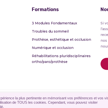
Formations
Nou
3 Modules Fondamentaux
Si v
l’as
Troubles du sommeil
rece
Prothèse, esthétique et occlusion
nos
nou
Numérique et occlusion
Réhabilitations pluridisciplinaires
ortho/paro/prothèse
 Générales de Vente
|
Règlement
expérience la plus pertinente en mémorisant vos préférences et vos vi
utilisation de TOUS les cookies. Cependant, vous pouvez visiter
lé.