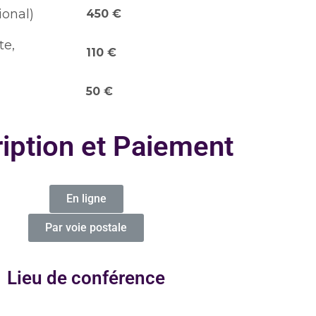
onal)
450 €
te,
110 €
50 €
ription et Paiement
En ligne
Par voie postale
Lieu de conférence