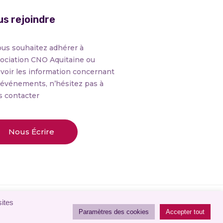
s rejoindre
ous souhaitez adhérer à
sociation CNO Aquitaine ou
voir les information concernant
 événements, n’hésitez pas à
s contacter
Nous Écrire
© 2023 CNO Aquitaine
sites
Paramètres des cookies
Accepter tout